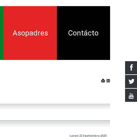
Asopadres
Contácto
ión
ía
nsamiento
tal
a Crítica
Lunes 22 Septiembre 2025