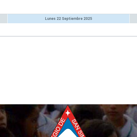
Trámites y Servicios
Ética y Valores H
QUE HACER EN RELACION A LA
Gobierno Escolar
Lunes 22 Septiembre 2025
FIEBRE AMARILLA
Periódico Mural
Contratación
Plan Lector
Transparencia y Acceso a la
Uso del Tiempo Li
Información Pública
Directorio de Servidores
D
Públicos
A
E