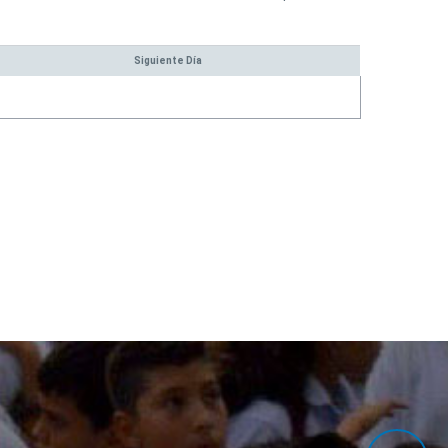
umanos
Siguiente Día
bre
ocentes y Coordinadores
dministrativos y Contratistas
scala Salarial