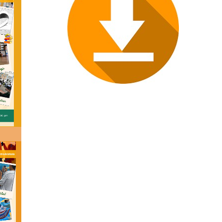
umanos
bre
ocentes y Coordinadores
dministrativos y Contratistas
scala Salarial