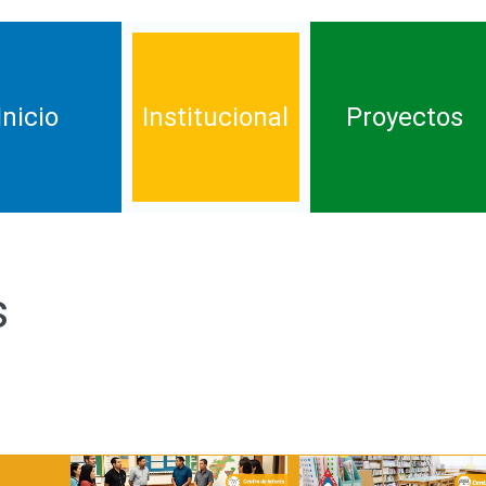
Inicio
Institucional
Proyectos
Quienes Somos
Proyecto de Inclus
s
Reseña Histórica
Educación inicial
Centros de Interes
Ciencia y Tecnolog
Pacto de Convivencia
Desarrollo del Pe
Divergente
SIEPE
Educación Ambien
PEI - Proyecto Educativo
Institucional
Educación Sexual
Banda Marcial Simoniana
Espacios de Lectur