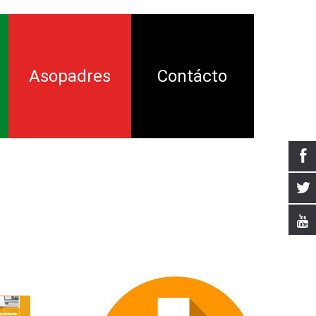
Asopadres
Contácto
ión
ía
nsamiento
tal
a Crítica