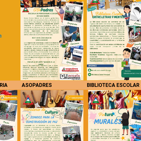
Trámites y Servicios
Ética y Valores H
QUE HACER EN RELACION A LA
Gobierno Escolar
FIEBRE AMARILLA
Periódico Mural
Contratación
Plan Lector
Transparencia y Acceso a la
Uso del Tiempo Li
Información Pública
Directorio de Servidores
D
Públicos
A
E
RIA
ASOPADRES
BIBLIOTECA ESCOLAR