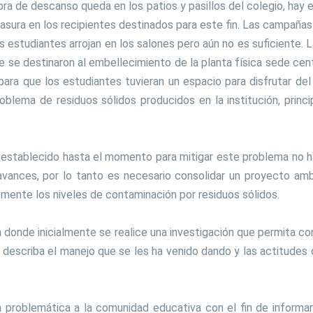
a hora de descanso queda en los patios y pasillos del colegio, h
basura en los recipientes destinados para este fin. Las campaña
 estudiantes arrojan en los salones pero aún no es suficiente. L
 se destinaron al embellecimiento de la planta física sede cent
o para que los estudiantes tuvieran un espacio para disfrutar d
l problema de residuos sólidos producidos en la institución, pri
an establecido hasta el momento para mitigar este problema no
ances, por lo tanto es necesario consolidar un proyecto am
emente los niveles de contaminación por residuos sólidos.
donde inicialmente se realice una investigación que permita co
n, describa el manejo que se les ha venido dando y las actitude
a problemática a la comunidad educativa con el fin de informar