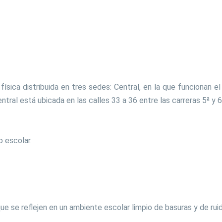
Trámites y Servicios
Ética y Valores H
QUE HACER EN RELACION A LA
Gobierno Escolar
FIEBRE AMARILLA
Periódico Mural
Contratación
Plan Lector
Transparencia y Acceso a la
Uso del Tiempo Li
Información Pública
ísica distribuida en tres sedes: Central, en la que funcionan e
Directorio de Servidores
D
Públicos
ral está ubicada en las calles 33 a 36 entre las carreras 5ª y 6ª
A
E
o escolar.
ue se reflejen en un ambiente escolar limpio de basuras y de ru