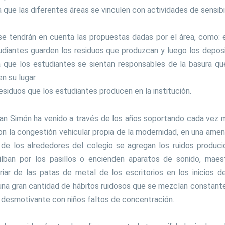
 que las diferentes áreas se vinculen con actividades de sensibi
se tendrán en cuenta las propuestas dadas por el área, como: e
tudiantes guarden los residuos que produzcan y luego los depo
 que los estudiantes se sientan responsables de la basura que
n su lugar.
residuos que los estudiantes producen en la institución.
an Simón ha venido a través de los años soportando cada vez m
con la congestión vehicular propia de la modernidad, en una amena
 los alrededores del colegio se agregan los ruidos producido
silban por los pasillos o encienden aparatos de sonido, mae
iar de las patas de metal de los escritorios en los inicios 
 una gran cantidad de hábitos ruidosos que se mezclan constan
y desmotivante con niños faltos de concentración.