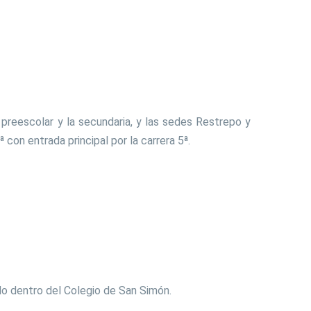
umanos
bre
l preescolar y la secundaria, y las sedes Restrepo y
ocentes y Coordinadores
 con entrada principal por la carrera 5ª.
dministrativos y Contratistas
scala Salarial
ido dentro del Colegio de San Simón.