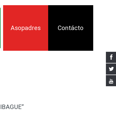
Asopadres
Contácto
ión
ía
nsamiento
tal
IBAGUE”
a Crítica