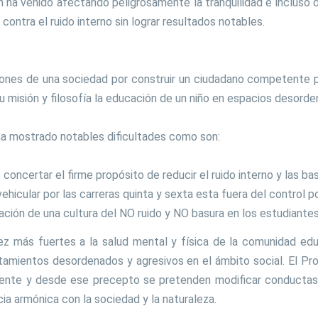
 ha venido afectando peligrosamente la tranquilidad e incluso
ntra el ruido interno sin lograr resultados notables.
iones de una sociedad por construir un ciudadano competente p
u misión y filosofía la educación de un niño en espacios desorde
 ha mostrado notables dificultades como son:
concertar el firme propósito de reducir el ruido interno y las ba
 vehicular por las carreras quinta y sexta esta fuera del control 
tación de una cultura del NO ruido y NO basura en los estudiantes
 más fuertes a la salud mental y física de la comunidad educ
tamientos desordenados y agresivos en el ámbito social. El P
iente y desde ese precepto se pretenden modificar conductas 
ia armónica con la sociedad y la naturaleza.