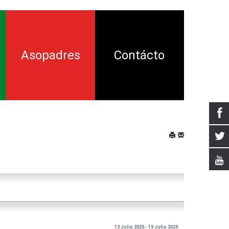
Asopadres
Contácto
ión
ía
nsamiento
tal
a Crítica
13 Julio 2025 - 19 Julio 2025