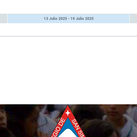
Trámites y Servicios
Ética y Valores H
QUE HACER EN RELACION A LA
Gobierno Escolar
13 Julio 2025 - 19 Julio 2025
FIEBRE AMARILLA
Periódico Mural
Contratación
Plan Lector
Transparencia y Acceso a la
Uso del Tiempo Li
Información Pública
Directorio de Servidores
D
Públicos
A
E