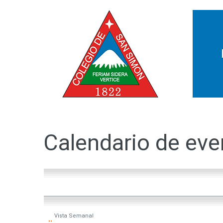
Calendario
de
eve
Vista
Semanal