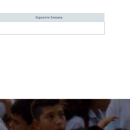
umanos
Siguiente Semana
bre
ocentes y Coordinadores
dministrativos y Contratistas
scala Salarial